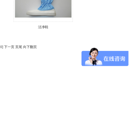
洁净鞋
10]
下一页
页尾
向下翻页